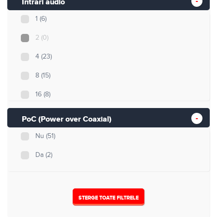
Intrari audio
1
(6)
2
(0)
4
(23)
8
(15)
16
(8)
32
(1)
PoC (Power over Coaxial)
Nu
(51)
Da
(2)
STERGE TOATE FILTRELE