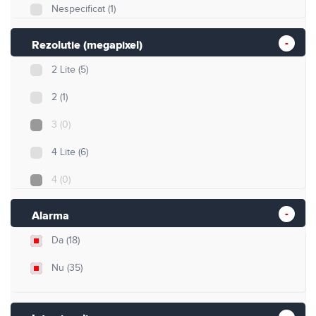
Nespecificat
(1)
Rezolutie (megapixel)
2 Lite
(5)
2
(1)
3
(0)
4 Lite
(6)
4
(0)
5
(6)
Alarma
5 Lite
(11)
Da
(18)
8
(22)
Nu
(35)
8 Lite
(2)