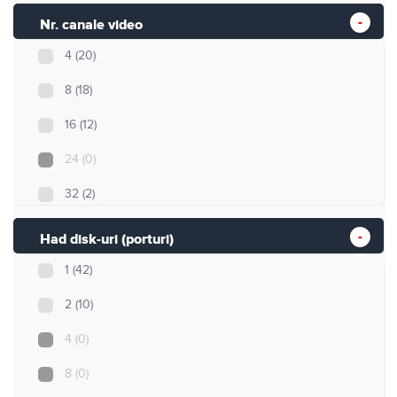
Nr. canale video
4
(20)
8
(18)
16
(12)
24
(0)
32
(2)
Nespecificat
(1)
Had disk-uri (porturi)
1
(42)
2
(10)
4
(0)
8
(0)