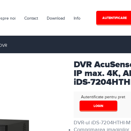
spre noi
Contact
Download
Info
AUTENTIFICARE
- DVR
DVR AcuSense
IP max. 4K, A
iDS-7204HTH
Autentificate pentru pret
LOGIN
DVR-ul iDS-7204HTHI-M1-
Comprimarea imaginilor H