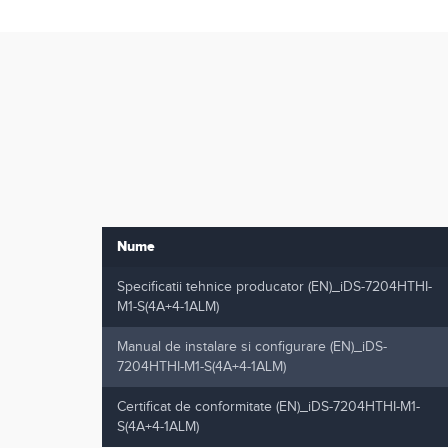
Nume
Specificatii tehnice producator (EN)_iDS-7204HTHI-
M1-S(4A+4-1ALM)
Manual de instalare si configurare (EN)_iDS-
7204HTHI-M1-S(4A+4-1ALM)
Certificat de conformitate (EN)_iDS-7204HTHI-M1-
S(4A+4-1ALM)