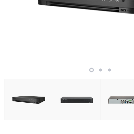
Retelistica
Cabluri si accesorii
Scule si unelte