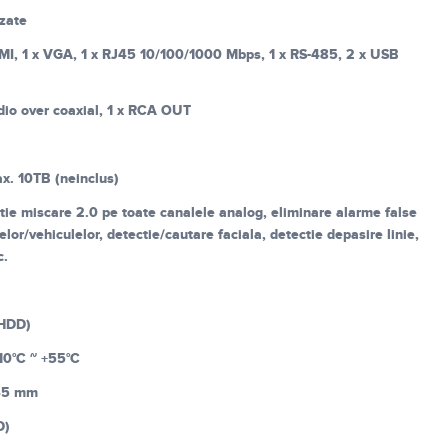
izate
MI, 1 x VGA, 1 x RJ45 10/100/1000 Mbps, 1 x RS-485, 2 x USB
dio over coaxial, 1 x RCA OUT
x. 10TB (neinclus)
tie miscare 2.0 pe toate canalele analog, eliminare alarme false
elor/vehiculelor, detectie/cautare faciala, detectie depasire linie,
c.
 HDD)
10°C ~ +55°C
 45 mm
D)