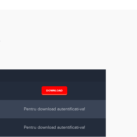
e
DOWNLOAD
Pentru download autentificati-va!
Pentru download autentificati-va!