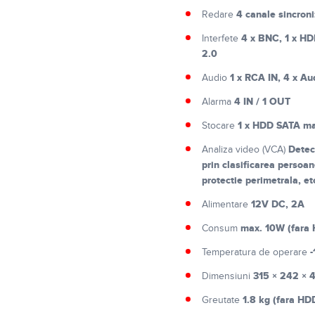
4 canale sincron
Redare
4 x BNC, 1 x HD
Interfete
2.0
1 x RCA IN, 4 x Au
Audio
4 IN / 1 OUT
Alarma
1 x HDD SATA ma
Stocare
Detec
Analiza video (VCA)
prin clasificarea persoan
protectie perimetrala, et
12V DC, 2A
Alimentare
max. 10W (fara
Consum
-
Temperatura de operare
315 × 242 ×
Dimensiuni
1.8 kg (fara HD
Greutate