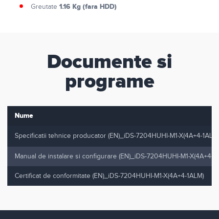
1.16 Kg (fara HDD)
Greutate
Documente si
programe
Nume
Specificatii tehnice producator (EN)_iDS-7204HUHI-M1-X(4A+4-1ALM
Manual de instalare si configurare (EN)_iDS-7204HUHI-M1-X(4A+4-1
Certificat de conformitate (EN)_iDS-7204HUHI-M1-X(4A+4-1ALM)