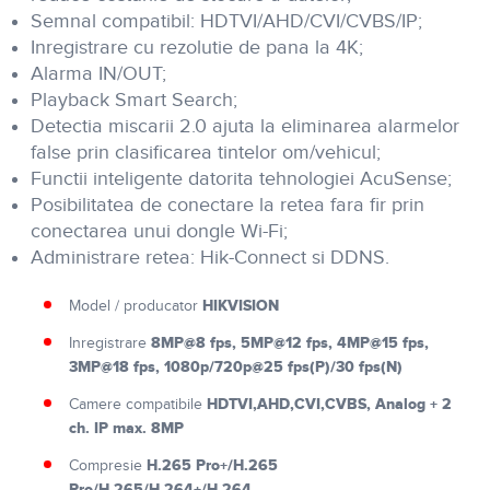
Semnal compatibil: HDTVI/AHD/CVI/CVBS/IP;
Inregistrare cu rezolutie de pana la 4K;
Alarma IN/OUT;
Playback Smart Search;
Detectia miscarii 2.0 ajuta la eliminarea alarmelor
false prin clasificarea tintelor om/vehicul;
Functii inteligente datorita tehnologiei AcuSense;
Posibilitatea de conectare la retea fara fir prin
conectarea unui dongle Wi-Fi;
Administrare retea: Hik-Connect si DDNS.
HIKVISION
Model / producator
8MP@8 fps, 5MP@12 fps, 4MP@15 fps,
Inregistrare
3MP@18 fps, 1080p/720p@25 fps(P)/30 fps(N)
HDTVI,AHD,CVI,CVBS, Analog + 2
Camere compatibile
ch. IP max. 8MP
H.265 Pro+/H.265
Compresie
Pro/H.265/H.264+/H.264