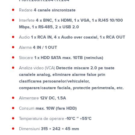
4 canale sincronizate
Redare
4 x BNC, 1 x HDMI, 1 x VGA, 1 x RJ45 10/100
Interfete
Mbps, 1 x RS-485, 2 x USB 2.0
1 x RCA IN, 4 x Audio over coaxial, 1 x RCA OUT
Audio
4 IN / 1 OUT
Alarma
1 x HDD SATA max. 10TB (neinclus)
Stocare
Detectie miscare 2.0 pe toate
Analiza video (VCA)
canalele analog, eliminare alarme false prin
clasificarea persoanelor/vehiculelor,
comparare/cautare faciala, protectie perimetrala, etc.
12V DC, 1.5A
Alimentare
max. 10W (fara HDD)
Consum
-10°C ~ +55°C
Temperatura de operare
315 × 242 × 45 mm
Dimensiuni