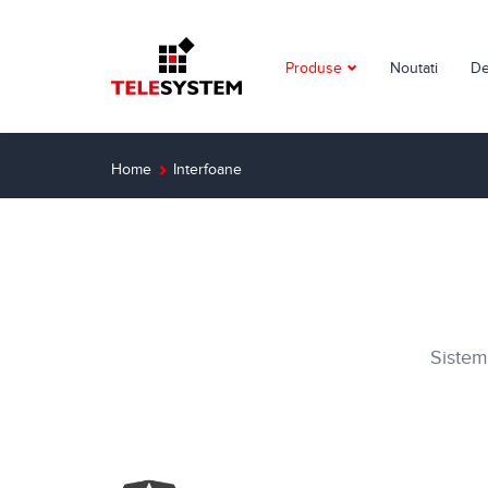
Produse
Noutati
De
Supraveghere video
Detectie incendiu
Home
Interfoane
Detectie efractie
Interfoane
Automatizari
Sistem
Control acces
Solutii dedicate
Smart Home