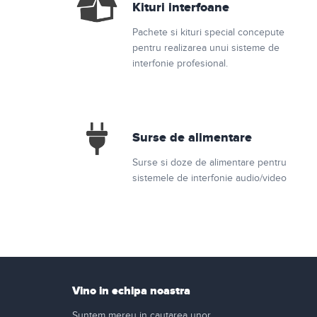
Kituri interfoane
Retelistica
Pachete si kituri special concepute
Cabluri si accesorii
pentru realizarea unui sisteme de
interfonie profesional.
Scule si unelte
Surse de alimentare
Surse si doze de alimentare pentru
sistemele de interfonie audio/video
Vino in echipa noastra
Suntem mereu in cautarea unor