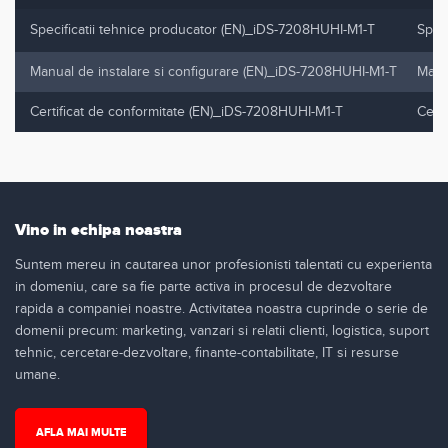
Specificatii tehnice producator (EN)_iDS-7208HUHI-M1-T
Spec
Manual de instalare si configurare (EN)_iDS-7208HUHI-M1-T
Manu
Certificat de conformitate (EN)_iDS-7208HUHI-M1-T
Cert
Vino in echipa noastra
Suntem mereu in cautarea unor profesionisti talentati cu experienta
in domeniu, care sa fie parte activa in procesul de dezvoltare
rapida a companiei noastre. Activitatea noastra cuprinde o serie de
domenii precum: marketing, vanzari si relatii clienti, logistica, suport
tehnic, cercetare-dezvoltare, finante-contabilitate, IT si resurse
umane.
AFLA MAI MULTE