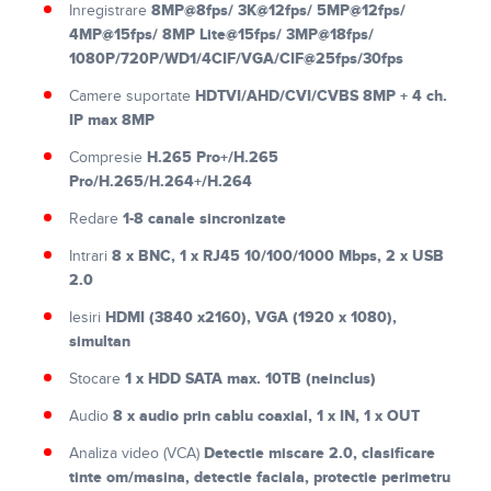
8MP@8fps/ 3K@12fps/ 5MP@12fps/
Inregistrare
4MP@15fps/ 8MP Lite@15fps/ 3MP@18fps/
1080P/720P/WD1/4CIF/VGA/CIF@25fps/30fps
HDTVI/AHD/CVI/CVBS 8MP + 4 ch.
Camere suportate
IP max 8MP
H.265 Pro+/H.265
Compresie
Pro/H.265/H.264+/H.264
1-8 canale sincronizate
Redare
8 x BNC, 1 x RJ45 10/100/1000 Mbps, 2 x USB
Intrari
2.0
HDMI (3840 x2160), VGA (1920 x 1080),
Iesiri
simultan
1 x HDD SATA max. 10TB (neinclus)
Stocare
8 x audio prin cablu coaxial, 1 x IN, 1 x OUT
Audio
Detectie miscare 2.0, clasificare
Analiza video (VCA)
tinte om/masina, detectie faciala, protectie perimetru