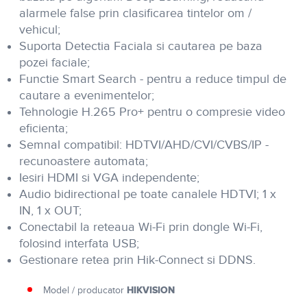
alarmele false prin clasificarea tintelor om /
vehicul;
Suporta Detectia Faciala si cautarea pe baza
pozei faciale;
Functie Smart Search - pentru a reduce timpul de
cautare a evenimentelor;
Tehnologie H.265 Pro+ pentru o compresie video
eficienta;
Semnal compatibil: HDTVI/AHD/CVI/CVBS/IP -
recunoastere automata;
Iesiri HDMI si VGA independente;
Audio bidirectional pe toate canalele HDTVI; 1 x
IN, 1 x OUT;
Conectabil la reteaua Wi-Fi prin dongle Wi-Fi,
folosind interfata USB;
Gestionare retea prin Hik-Connect si DDNS.
HIKVISION
Model / producator