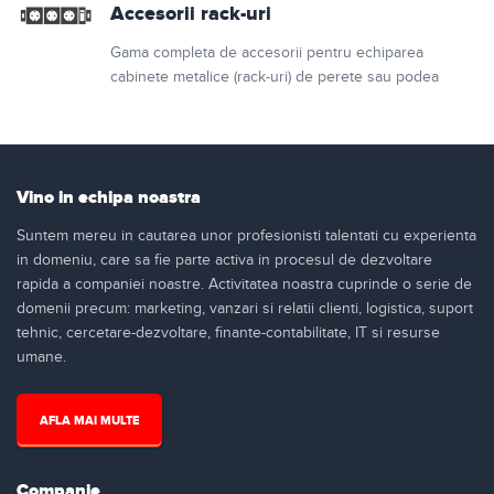
Accesorii rack-uri
Gama completa de accesorii pentru echiparea
cabinete metalice (rack-uri) de perete sau podea
Vino in echipa noastra
Suntem mereu in cautarea unor profesionisti talentati cu experienta
in domeniu, care sa fie parte activa in procesul de dezvoltare
rapida a companiei noastre. Activitatea noastra cuprinde o serie de
domenii precum: marketing, vanzari si relatii clienti, logistica, suport
tehnic, cercetare-dezvoltare, finante-contabilitate, IT si resurse
umane.
AFLA MAI MULTE
Companie