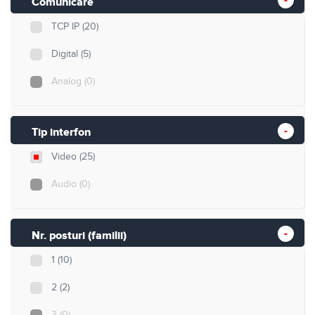
Comunicare
TCP IP
(20)
Digital
(5)
Analog
(0)
Tip interfon
Video
(25)
Audio
(0)
Nr. posturi (familii)
1
(10)
2
(2)
3
(0)