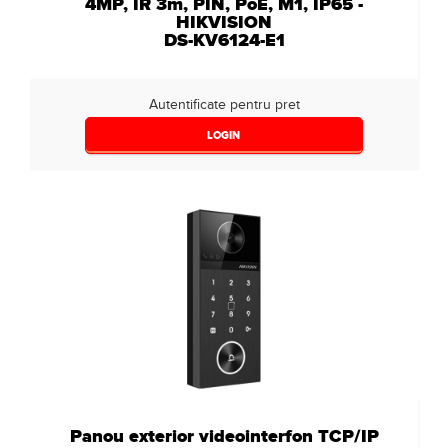
4MP, IR 3m, PIN, PoE, M1, IP65 -
HIKVISION
DS-KV6124-E1
Autentificate pentru pret
LOGIN
Panou exterior videointerfon TCP/IP