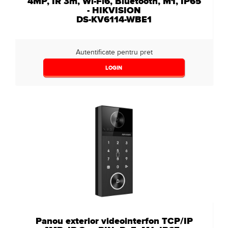
4MP, IR 3m, Wi-Fi6, Bluetooth, M1, IP65
- HIKVISION
DS-KV6114-WBE1
Autentificate pentru pret
LOGIN
Panou exterior videointerfon TCP/IP