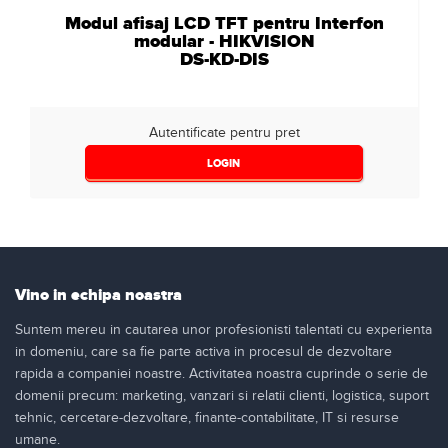
Modul afisaj LCD TFT pentru Interfon
modular - HIKVISION
DS-KD-DIS
Autentificate pentru pret
LOGIN
Vino in echipa noastra
Suntem mereu in cautarea unor profesionisti talentati cu experienta
in domeniu, care sa fie parte activa in procesul de dezvoltare
rapida a companiei noastre. Activitatea noastra cuprinde o serie de
domenii precum: marketing, vanzari si relatii clienti, logistica, suport
tehnic, cercetare-dezvoltare, finante-contabilitate, IT si resurse
umane.