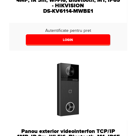
4MP, IR 3m, Wi-Fi6, Bluetooth, M1, IP65
- HIKVISION
DS-KV6114-MWBE1
Autentificate pentru pret
LOGIN
Panou exterior videointerfon TCP/IP