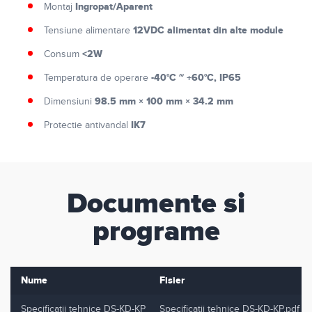
Ingropat/Aparent
Montaj
12VDC alimentat din alte module
Tensiune alimentare
<2W
Consum
-40°C ~ +60°C, IP65
Temperatura de operare
98.5 mm × 100 mm × 34.2 mm
Dimensiuni
IK7
Protectie antivandal
Documente si
programe
Nume
Fisier
Specificatii tehnice DS-KD-KP
Specificatii tehnice DS-KD-KP.pdf