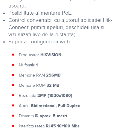
usoara;
Posibilitate alimentare PoE;
Control convenabil cu ajutorul aplicatiei Hik-
Connect: primiti apeluri, deschideti usa si
vizualizati live de la distanta;
Suporta configurarea web.
HIKVISION
Producator
1
Nr familii
256MB
Memorie RAM
32 MB
Memorie ROM
2MP (1920x1080)
Rezolutie
Bidirectional, Full-Duplex
Audio
aprox. 5 metri
Distanta IR
RJ45 10/100 Mbs
Interfata retea