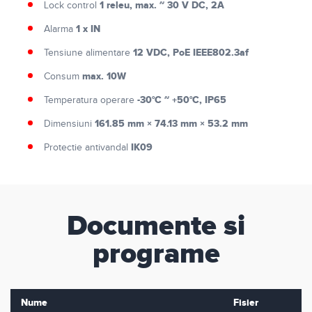
1 releu, max. ~ 30 V DC, 2A
Lock control
1 x IN
Alarma
12 VDC, PoE IEEE802.3af
Tensiune alimentare
max. 10W
Consum
-30°C ~ +50°C, IP65
Temperatura operare
161.85 mm × 74.13 mm × 53.2 mm
Dimensiuni
IK09
Protectie antivandal
Documente si
programe
Nume
Fisier