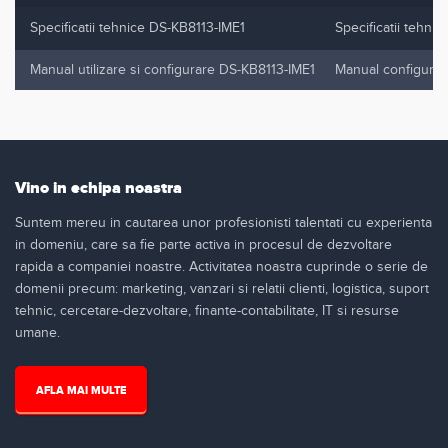
Specificatii tehnice DS-KB8113-IME1
Specificatii tehni
Manual utilizare si configurare DS-KB8113-IME1
Manual configurare
Vino in echipa noastra
Suntem mereu in cautarea unor profesionisti talentati cu experienta
in domeniu, care sa fie parte activa in procesul de dezvoltare
rapida a companiei noastre. Activitatea noastra cuprinde o serie de
domenii precum: marketing, vanzari si relatii clienti, logistica, suport
tehnic, cercetare-dezvoltare, finante-contabilitate, IT si resurse
umane.
AFLA MAI MULTE