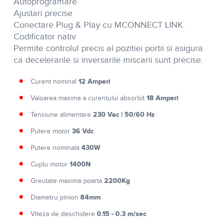
Autoprogramare
Ajustari precise
Conectare Plug & Play cu MCONNECT LINK.
Codificator nativ
Permite controlul precis al pozitiei portii si asigura
ca decelerarile si inversarile miscarii sunt precise.
12 Amperi
Curent nominal
18 Amperi
Valoarea maxima a curentului absorbit
230 Vac | 50/60 Hz
Tensiune alimentare
36 Vdc
Putere motor
430W
Putere nominala
1400N
Cuplu motor
2200Kg
Greutate maxima poarta
84mm
Diametru pinion
0.15 - 0.3 m/sec
Viteza de deschidere