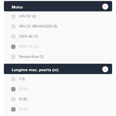
Motor
24V DC
(2)
36V DC BRUSHLESS
(4)
230V AC
(7)
400V AC
(0)
Nespecificat
(3)
Lungime max. poarta (m)
7
(1)
12
(0)
15
(8)
20
(0)