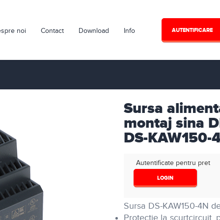
spre noi
Contact
Download
Info
AUTENTIFICARE
Sursa aliment
montaj sina D
DS-KAW150-
Autentificate pentru pret
LOGIN
Sursa DS-KAW150-4N de la
Protectie la scurtcircuit,