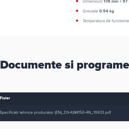
178 mm × 97
Dimensiuni
0.54 kg
Greutate
Temperatura de function
Documente si program
Fisier
Specificatii tehnice producator (EN)_DS-KAW150-4N_10633.pdf