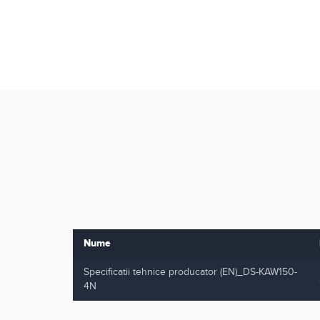
Nume
Specificatii tehnice producator (EN)_DS-KAW150-
4N