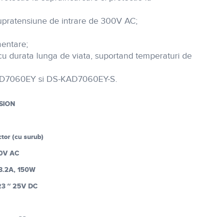
upratensiune de intrare de 300V AC;
mentare;
 cu durata lunga de viata, suportand temperaturi de
KAD7060EY si DS-KAD7060EY-S.
SION
tor (cu surub)
40V AC
3.2A, 150W
23 ~ 25V DC