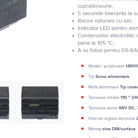
supratensiune;
5 secunde toleranta la s
Racire naturala cu aer;
Indicator LED pentru ali
Condensator electrolitic
pana la 105 °C;
A se folosi pentru DS-
HIKVI
Model / producator
Sursa alimentare
Tip
Tip conec
Mufa alimentare
110 ~ 2
Tensiune intrare
48V DC, 
Tensiune iesire
Interval reglare tensiune
sina DIN/surface
Montaj