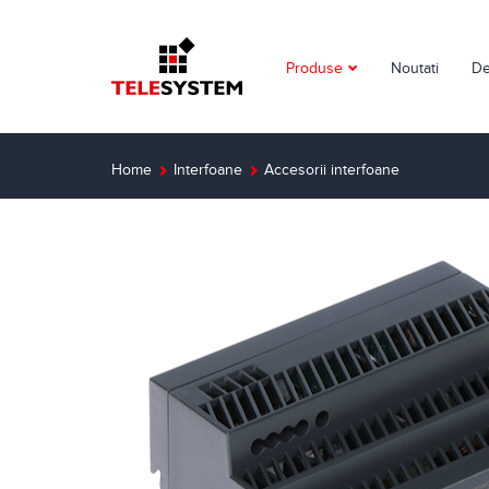
Produse
Noutati
De
Supraveghere video
Detectie incendiu
Home
Interfoane
Accesorii interfoane
Detectie efractie
Interfoane
Automatizari
Control acces
Solutii dedicate
Smart Home