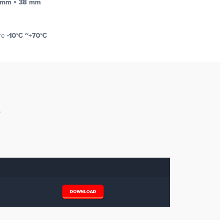
 mm × 38 mm
-10°C ~+70°C
are
e
DOWNLOAD