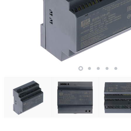
Retelistica
Cabluri si accesorii
Scule si unelte