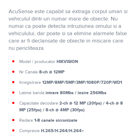
AcuSense este capabil sa extraga corpul uman si
vehiculul dintr-un numar mare de obiecte. Nu
numai ca poate detecta intruziunea omului si a
vehiculului, dar poate si sa elimine alarmele false
care ar fi declansate de obiecte in miscare care
nu pericliteaza.
HIKVISION
Model / producator
8-ch @ 12MP
Nr Canale
12MP/8MP/5MP/3MP/1080P/720P/WD1
Inregistrare
intrare 80Mbs / iesire 256Mbs
Latime banda
2-ch @ 12 MP (20fps) / 4-ch @ 8
Capacitate decodare
MP (25fps) / 8-ch @ 4MP (30fps)
1-8 canale sicronizate
Redare
H.265/H.264/H.264+
Compresie