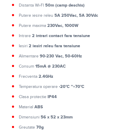
50m (camp deschis)
Distanta Wi-FI
5A 250Vac, 5A 30Vdc
Putere iesire releu
230Vac, 1000W
Putere maxima
2 intrari contact fara tensiune
Intrare
2 iesiri releu fara tensiune
Iesiri
90-230 Vac, 50-60Hz
Alimentare
15mA @ 230AC
Consum
2.4GHz
Frecventa
-20°C ~+70°C
Temperatura operare
IP44
Clasa protectie
ABS
Material
56 x 52 x 23mm
Dimensiuni
70g
Greutate