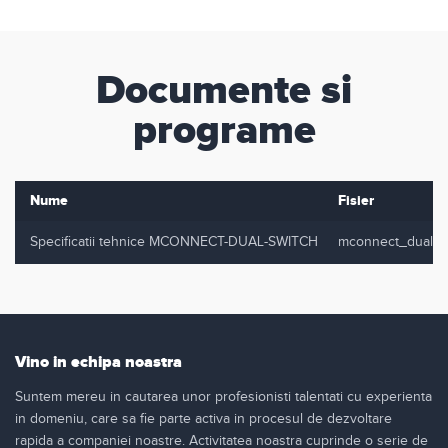
Documente si
programe
Nume
Fisier
Specificatii tehnice MCONNECT-DUAL-SWITCH
mconnect_dualsw
Vino in echipa noastra
Suntem mereu in cautarea unor profesionisti talentati cu experienta
in domeniu, care sa fie parte activa in procesul de dezvoltare
rapida a companiei noastre. Activitatea noastra cuprinde o serie de