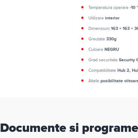
-10 
Temperatura operare
interior
Utilizare
163 × 163 × 
Dimensiuni
330g
Greutate
NEGRU
Culoare
Security 
Grad securitate
Hub 2, Hu
Compatibilitate
posibilitate viito
Altele
Documente si program