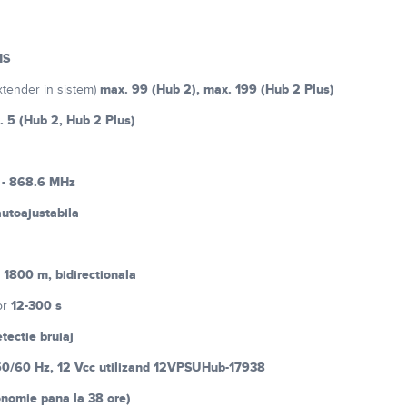
MS
max. 99 (Hub 2), max. 199 (Hub 2 Plus)
xtender in sistem)
. 5 (Hub 2, Hub 2 Plus)
 - 868.6 MHz
utoajustabila
 1800 m, bidirectionala
12-300 s
or
tectie bruiaj
50/60 Hz, 12 Vcc utilizand 12VPSUHub-17938
onomie pana la 38 ore)