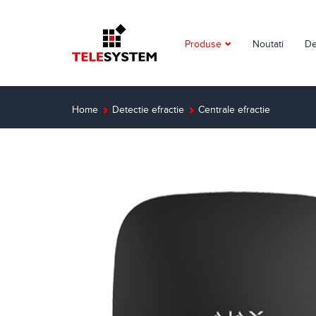
Produse
Noutati
De
Supraveghere video
Detectie incendiu
Home
Detectie efractie
Centrale efractie
Detectie efractie
Interfoane
Automatizari
Control acces
Solutii dedicate
Smart Home