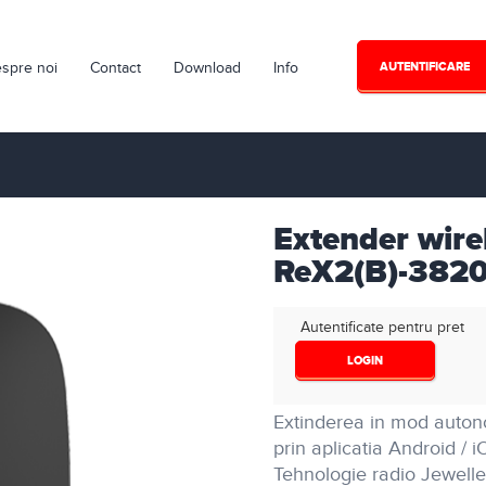
spre noi
Contact
Download
Info
AUTENTIFICARE
Extender wire
ReX2(B)-382
Autentificate pentru pret
LOGIN
Extinderea in mod autono
prin aplicatia Android / i
Tehnologie radio Jeweller