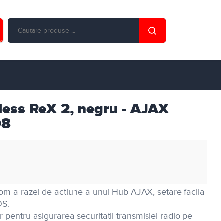
less ReX 2, negru - AJAX
08
m a razei de actiune a unui Hub AJAX, setare facila
OS.
 pentru asigurarea securitatii transmisiei radio pe