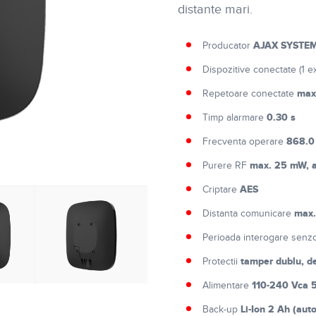
distante mari.
AJAX SYSTE
Producator
Dispozitive conectate (1 e
max
Repetoare conectate
0.30 s
Timp alarmare
868.0
Frecventa operare
max. 25 mW, a
Purere RF
AES
Criptare
max.
Distanta comunicare
Perioada interogare senz
tamper dublu, de
Protectii
110-240 Vca 
Alimentare
Li-Ion 2 Ah (aut
Back-up