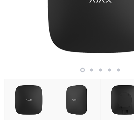
Retelistica
Cabluri si accesorii
Scule si unelte