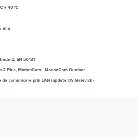
°C ÷ 40 °C
36 mm
Grade 2, EN 50131
b 2 Plus, MotionCam , MotionCam Outdoor
are de comunicare prin LAN (update OS Malevich)
e