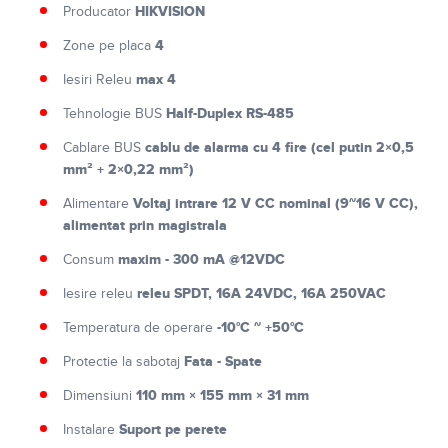
HIKVISION
Producator
4
Zone pe placa
max 4
Iesiri Releu
Half-Duplex RS-485
Tehnologie BUS
cablu de alarma cu 4 fire (cel putin 2×0,5
Cablare BUS
mm² + 2×0,22 mm²)
Voltaj intrare 12 V CC nominal (9~16 V CC),
Alimentare
alimentat prin magistrala
maxim - 300 mA @12VDC
Consum
releu SPDT, 16A 24VDC, 16A 250VAC
Iesire releu
-10°C ~ +50°C
Temperatura de operare
Fata - Spate
Protectie la sabotaj
110 mm × 155 mm × 31 mm
Dimensiuni
Suport pe perete
Instalare