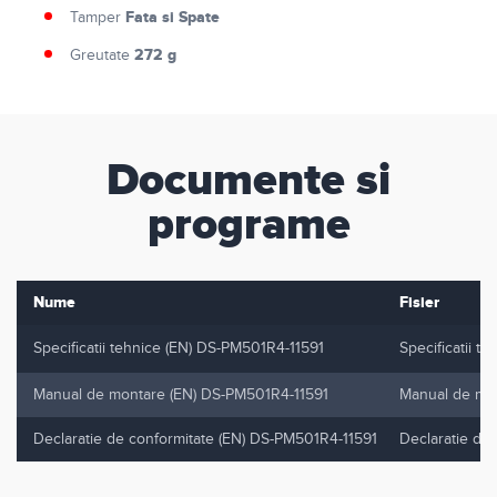
Fata si Spate
Tamper
272 g
Greutate
Documente si
programe
Nume
Fisier
Specificatii tehnice (EN) DS-PM501R4-11591
Specificatii t
Manual de montare (EN) DS-PM501R4-11591
Manual de mon
Declaratie de conformitate (EN) DS-PM501R4-11591
Declaratie de