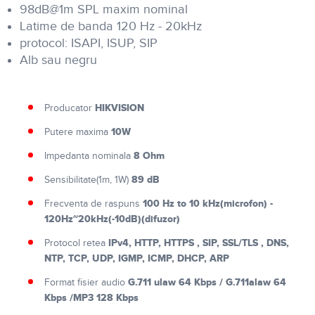
98dB@1m SPL maxim nominal
Latime de banda 120 Hz - 20kHz
protocol: ISAPI, ISUP, SIP
Alb sau negru
HIKVISION
Producator
10W
Putere maxima
8 Ohm
Impedanta nominala
89 dB
Sensibilitate(1m, 1W)
100 Hz to 10 kHz(microfon) -
Frecventa de raspuns
120Hz~20kHz(-10dB)(difuzor)
IPv4, HTTP, HTTPS , SIP, SSL/TLS , DNS,
Protocol retea
NTP, TCP, UDP, IGMP, ICMP, DHCP, ARP
G.711 ulaw 64 Kbps / G.711alaw 64
Format fisier audio
Kbps /MP3 128 Kbps