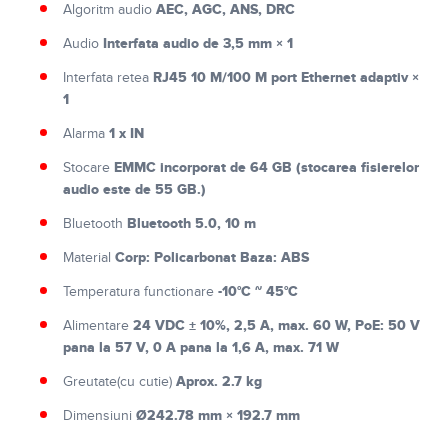
AEC, AGC, ANS, DRC
Algoritm audio
Interfata audio de 3,5 mm × 1
Audio
RJ45 10 M/100 M port Ethernet adaptiv ×
Interfata retea
1
1 x IN
Alarma
EMMC incorporat de 64 GB (stocarea fisierelor
Stocare
audio este de 55 GB.)
Bluetooth 5.0, 10 m
Bluetooth
Corp: Policarbonat Baza: ABS
Material
-10°C ~ 45°C
Temperatura functionare
24 VDC ± 10%, 2,5 A, max. 60 W, PoE: 50 V
Alimentare
pana la 57 V, 0 A pana la 1,6 A, max. 71 W
Aprox. 2.7 kg
Greutate(cu cutie)
Ø242.78 mm × 192.7 mm
Dimensiuni