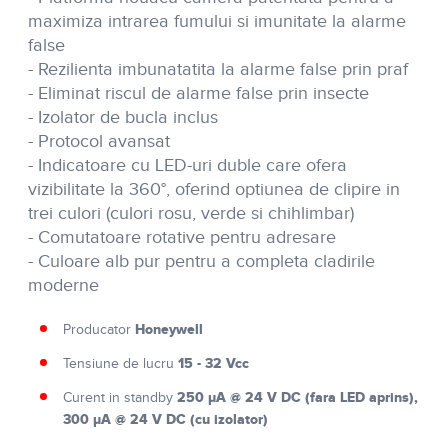
maximiza intrarea fumului si imunitate la alarme
false
- Rezilienta imbunatatita la alarme false prin praf
- Eliminat riscul de alarme false prin insecte
- Izolator de bucla inclus
- Protocol avansat
- Indicatoare cu LED-uri duble care ofera
vizibilitate la 360°, oferind optiunea de clipire in
trei culori (culori rosu, verde si chihlimbar)
- Comutatoare rotative pentru adresare
- Culoare alb pur pentru a completa cladirile
moderne
Honeywell
Producator
15 - 32 Vcc
Tensiune de lucru
250 µA @ 24 V DC (fara LED aprins),
Curent in standby
300 µA @ 24 V DC (cu izolator)