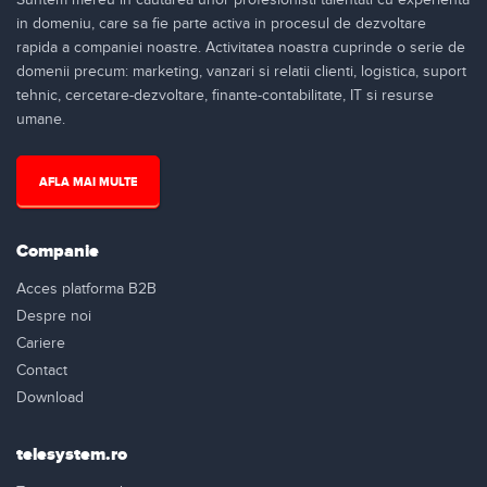
Suntem mereu in cautarea unor profesionisti talentati cu experienta
in domeniu, care sa fie parte activa in procesul de dezvoltare
rapida a companiei noastre. Activitatea noastra cuprinde o serie de
domenii precum: marketing, vanzari si relatii clienti, logistica, suport
tehnic, cercetare-dezvoltare, finante-contabilitate, IT si resurse
umane.
AFLA MAI MULTE
Companie
Acces platforma B2B
Despre noi
Cariere
Contact
Download
telesystem.ro