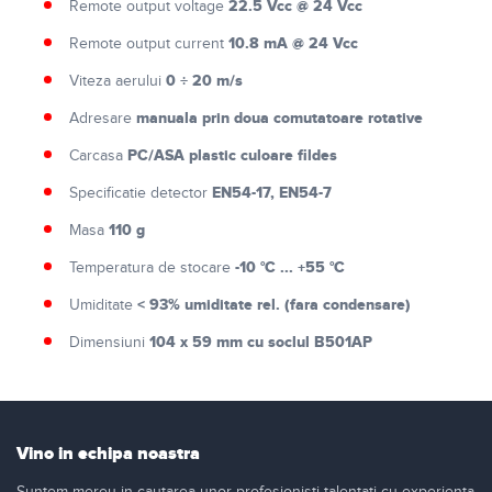
22.5 Vcc @ 24 Vcc
Remote output voltage
10.8 mA @ 24 Vcc
Remote output current
0 ÷ 20 m/s
Viteza aerului
manuala prin doua comutatoare rotative
Adresare
PC/ASA plastic culoare fildes
Carcasa
EN54-17, EN54-7
Specificatie detector
110 g
Masa
-10 °C ... +55 °C
Temperatura de stocare
< 93% umiditate rel. (fara condensare)
Umiditate
104 x 59 mm cu soclul B501AP
Dimensiuni
Vino in echipa noastra