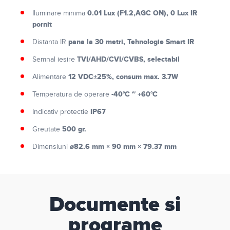
0.01 Lux (F1.2,AGC ON), 0 Lux IR
Iluminare minima
pornit
pana la 30 metri, Tehnologie Smart IR
Distanta IR
TVI/AHD/CVI/CVBS, selectabil
Semnal iesire
12 VDC±25%, consum max. 3.7W
Alimentare
-40°C ~ +60°C
Temperatura de operare
IP67
Indicativ protectie
500 gr.
Greutate
ø82.6 mm × 90 mm × 79.37 mm
Dimensiuni
Documente si
programe