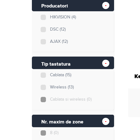
Retelistica
Producatori
HIKVISION
(4)
Cabluri si accesorii
DSC
(12)
Scule si unelte
AJAX
(12)
Tip tastatura
Cablata
(15)
K
Wireless
(13)
Cablata si wireless
(0)
Nr. maxim de zone
8
(0)