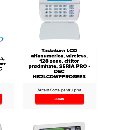
Tastatura LCD
alfanumerica, wireless,
a,
128 zone, cititor
wer
proximitate, SERIA PRO -
C
DSC
HS2LCDWFPRO8EE3
Autentificate pentru pret
LOGIN