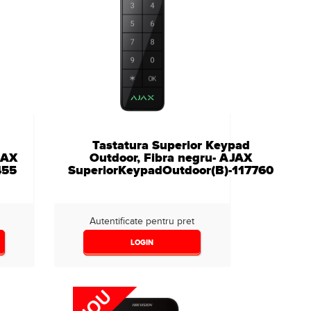
Tastatura Superior Keypad
JAX
Outdoor, Fibra negru- AJAX
455
SuperiorKeypadOutdoor(B)-117760
Autentificate pentru pret
LOGIN