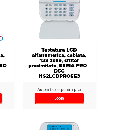
Tastatura LCD
a,
alfanumerica, cablata,
128 zone, cititor
NEO
proximitate, SERIA PRO -
DSC
HS2LCDPROEE3
Autentificate pentru pret
LOGIN