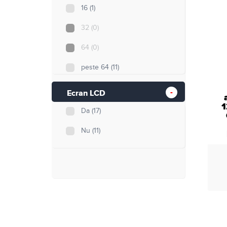
16
(1)
32
(0)
64
(0)
peste 64
(11)
Nespecificat
(16)
Ecran LCD
1
Da
(17)
Nu
(11)