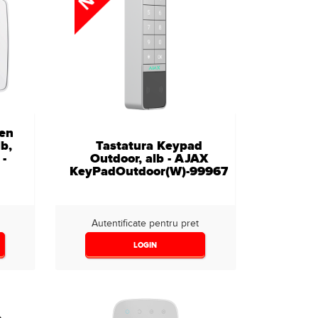
een
lb,
Tastatura Keypad
-
Outdoor, alb - AJAX
KeyPadOutdoor(W)-99967
Autentificate pentru pret
LOGIN