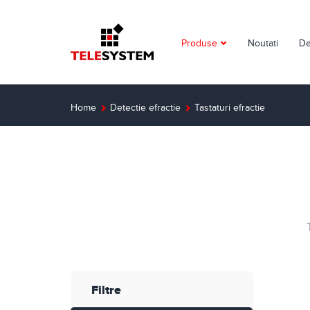
Produse
Noutati
De
Supraveghere video
Detectie incendiu
Home
Detectie efractie
Tastaturi efractie
Detectie efractie
Interfoane
Automatizari
Control acces
Solutii dedicate
Filtre
Smart Home