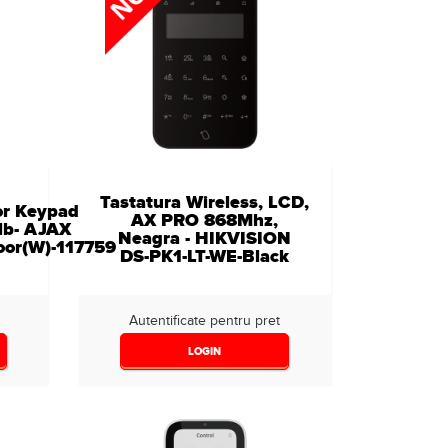
Tastatura Wireless, LCD,
or Keypad
AX PRO 868Mhz,
alb- AJAX
Neagra - HIKVISION
or(W)-117759
DS-PK1-LT-WE-Black
Autentificate pentru pret
LOGIN