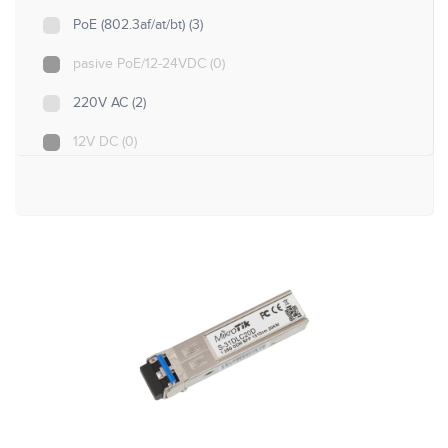
PoE (802.3af/at/bt)
(3)
pasive PoE/12-24VDC
(0)
220V AC
(2)
12V DC
(0)
5V DC
(4)
Nu are
(5)