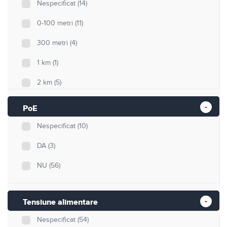
Nespecificat
(14)
0-100 metri
(11)
300 metri
(4)
1 km
(1)
2 km
(5)
3 km
(4)
PoE
10km
(10)
Nespecificat
(10)
20km
(17)
DA
(3)
40km
(0)
NU
(56)
Tensiune alimentare
Nespecificat
(54)