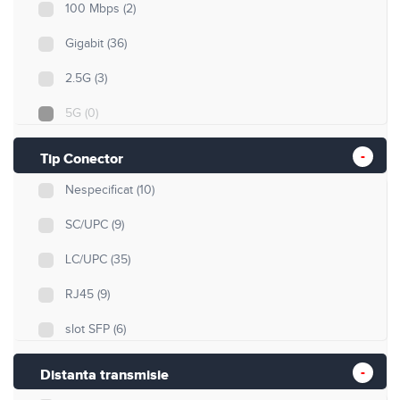
100 Mbps
(2)
Gigabit
(36)
2.5G
(3)
5G
(0)
10G
(14)
Tip Conector
25G
(7)
Nespecificat
(10)
40G
(0)
SC/UPC
(9)
50G
(0)
LC/UPC
(35)
100G
(5)
RJ45
(9)
slot SFP
(6)
Distanta transmisie