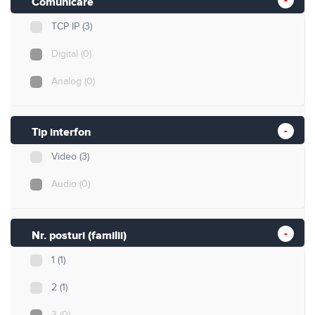
Comunicare
TCP IP
(3)
Digital
(0)
Analog
(0)
Tip interfon
Video
(3)
Audio
(0)
Nr. posturi (familii)
1
(1)
2
(1)
3
(0)