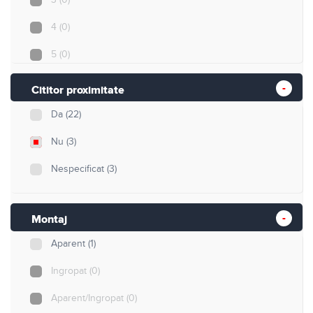
4
(0)
5
(0)
8
(0)
Cititor proximitate
12
(1)
Da
(22)
40
(0)
Nu
(3)
255
(0)
Nespecificat
(3)
500
(0)
min. 1000
(0)
Montaj
Aparent
(1)
Ingropat
(0)
Aparent/Ingropat
(0)