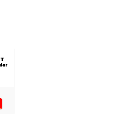
FT
lar