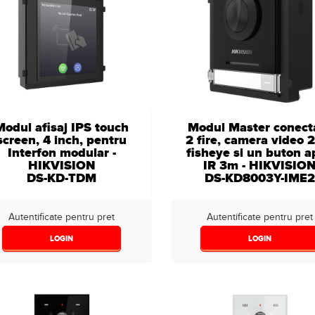
Modul afisaj IPS touch
Modul Master conect
screen, 4 inch, pentru
2 fire, camera video
Interfon modular -
fisheye si un buton a
HIKVISION
IR 3m - HIKVISIO
DS-KD-TDM
DS-KD8003Y-IME
Autentificate pentru pret
Autentificate pentru pret
LOGIN
LOGIN