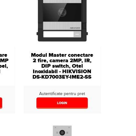
are
Modul Master conectare
 2MP
2 fire, camera 2MP, IR,
pel,
DIP switch, Otel
N
Inoxidabil - HIKVISION
2
DS-KD7003EY-IME2-SS
Autentificate pentru pret
LOGIN