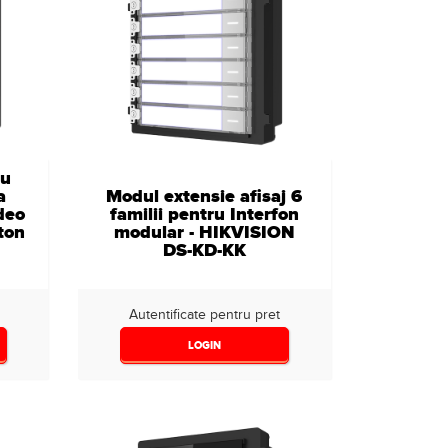
ru
a
Modul extensie afisaj 6
deo
familii pentru Interfon
ton
modular - HIKVISION
DS-KD-KK
Autentificate pentru pret
LOGIN