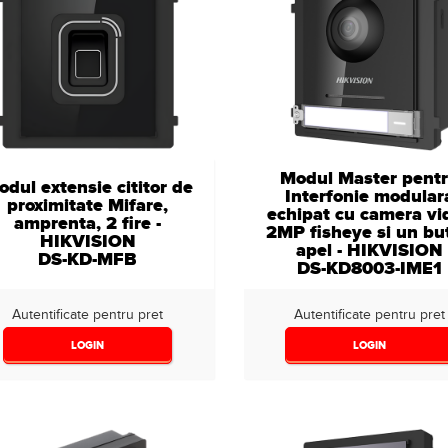
Modul Master pent
dul extensie cititor de
Interfonie modular
proximitate Mifare,
echipat cu camera vi
amprenta, 2 fire -
2MP fisheye si un bu
HIKVISION
apel - HIKVISION
DS-KD-MFB
DS-KD8003-IME1
Autentificate pentru pret
Autentificate pentru pret
LOGIN
LOGIN