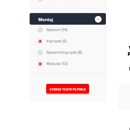
500
(9)
min. 1000
(2)
Montaj
Aparent
(14)
Nespecificat
(1)
Ingropat
(5)
p
Aparent/Ingropat
(8)
Modular
(12)
STERGE TOATE FILTRELE