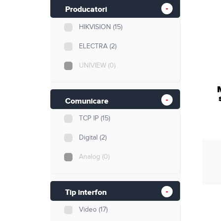
Retelistica
Producatori
HIKVISION
(15)
Cabluri si accesorii
ELECTRA
(2)
Scule si unelte
UNIVIEW
(0)
Comunicare
TCP IP
(15)
Digital
(2)
Analog
(0)
Tip interfon
Video
(17)