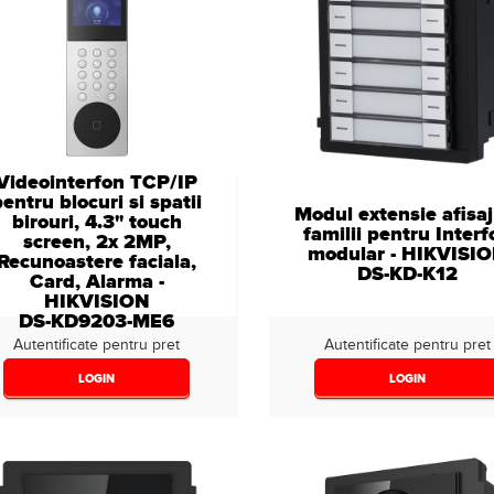
Videointerfon TCP/IP
entru blocuri si spatii
Modul extensie afisaj
birouri, 4.3" touch
familii pentru Inter
screen, 2x 2MP,
modular - HIKVISI
Recunoastere faciala,
DS-KD-K12
Card, Alarma -
HIKVISION
DS-KD9203-ME6
Autentificate pentru pret
Autentificate pentru pret
LOGIN
LOGIN