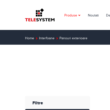
Produse
Noutati
De
Supraveghere video
Detectie incendiu
Home
Interfoane
Panouri exterioare
Detectie efractie
Interfoane
Automatizari
Control acces
Solutii dedicate
Filtre
Smart Home