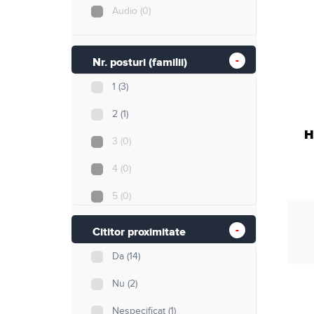
Audio
(0)
Nr. posturi (familii)
1
(3)
2
(1)
H
3
(0)
4
(0)
5
(0)
8
(0)
Cititor proximitate
12
(1)
Da
(14)
40
(0)
Nu
(2)
255
(0)
Nespecificat
(1)