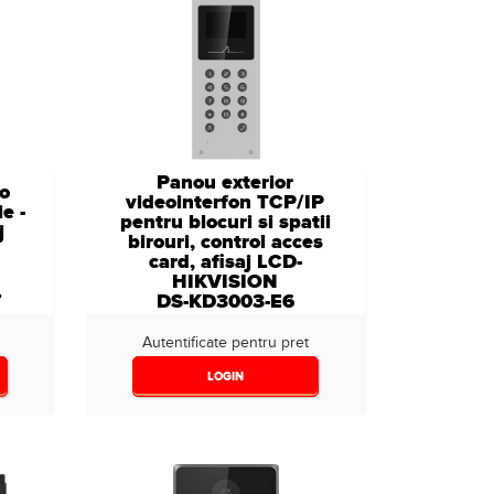
Panou exterior
eo
videointerfon TCP/IP
e -
pentru blocuri si spatii
j
birouri, control acces
card, afisaj LCD-
HIKVISION
L
DS-KD3003-E6
Autentificate pentru pret
LOGIN