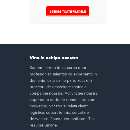
1000
(0)
STERGE TOATE FILTRELE
1500
(0)
1800
(0)
2000
(0)
3000
(0)
Vino in echipa noastra
Nespecificat
(5)
Suntem mereu in cautarea unor
profesionisti talentati cu experienta in
domeniu, care sa fie parte activa in
procesul de dezvoltare rapida a
companiei noastre. Activitatea noastra
cuprinde o serie de domenii precum:
marketing, vanzari si relatii clienti,
logistica, suport tehnic, cercetare-
dezvoltare, finante-contabilitate, IT si
resurse umane.