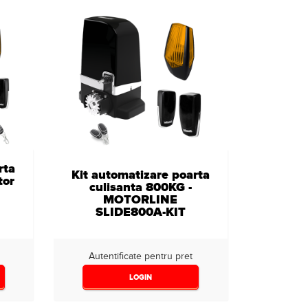
rta
Kit automatizare poarta
tor
culisanta 800KG -
MOTORLINE
SLIDE800A-KIT
Autentificate pentru pret
LOGIN