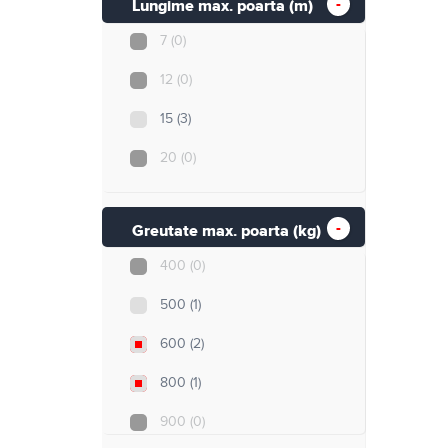
Lungime max. poarta (m)
7
(0)
12
(0)
15
(3)
20
(0)
Greutate max. poarta (kg)
400
(0)
500
(1)
600
(2)
800
(1)
900
(0)