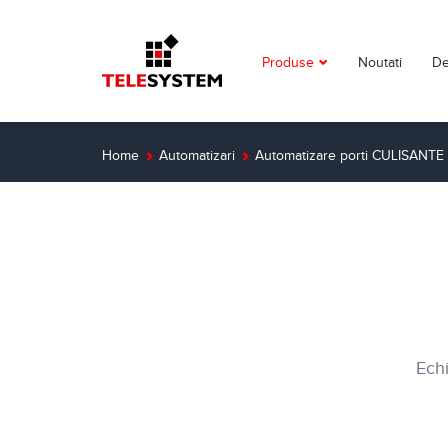
Produse
Noutati
De
Supraveghere video
Detectie incendiu
Home
Automatizari
Automatizare porti CULISANTE
Detectie efractie
Interfoane
Automatizari
Control acces
Echi
Solutii dedicate
Smart Home