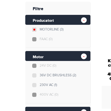
Retelistica
Filtre
Cabluri si accesorii
Producatori
Scule si unelte
MOTORLINE
(3)
FAAC
(0)
Motor
K
c
24V DC
(0)
4
36V DC BRUSHLESS
(2)
230V AC
(1)
400V AC
(0)