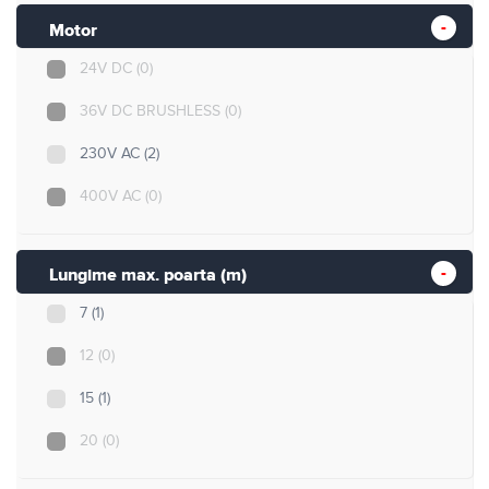
Motor
24V DC
(0)
36V DC BRUSHLESS
(0)
230V AC
(2)
400V AC
(0)
Lungime max. poarta (m)
7
(1)
12
(0)
15
(1)
20
(0)