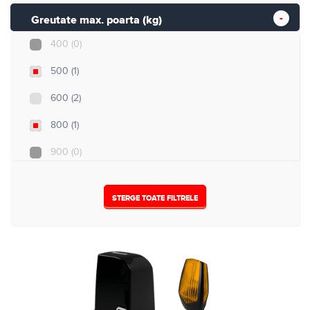
Greutate max. poarta (kg)
400
(0)
500
(1)
600
(2)
800
(1)
900
(0)
1000
(0)
STERGE TOATE FILTRELE
1500
(0)
1800
(0)
2000
(0)
3000
(0)