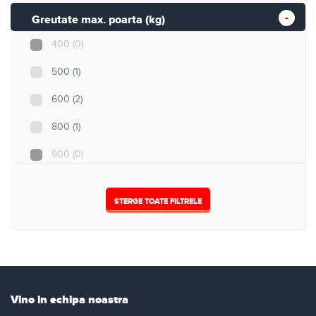
Greutate max. poarta (kg)
400
(0)
500
(1)
600
(2)
800
(1)
900
(0)
1000
(0)
STERGE TOATE FILTRELE
1500
(0)
1800
(0)
2000
(0)
3000
(0)
Vino in echipa noastra