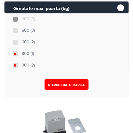
Greutate max. poarta (kg)
400
(0)
500
(3)
600
(2)
800
(1)
900
(2)
1000
(0)
STERGE TOATE FILTRELE
1500
(0)
1800
(0)
2000
(0)
3000
(0)