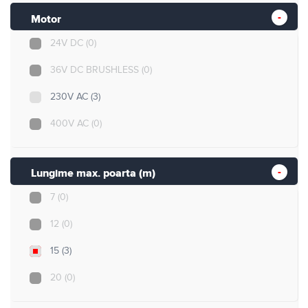
Motor
24V DC
(0)
36V DC BRUSHLESS
(0)
230V AC
(3)
400V AC
(0)
Lungime max. poarta (m)
7
(0)
12
(0)
15
(3)
20
(0)