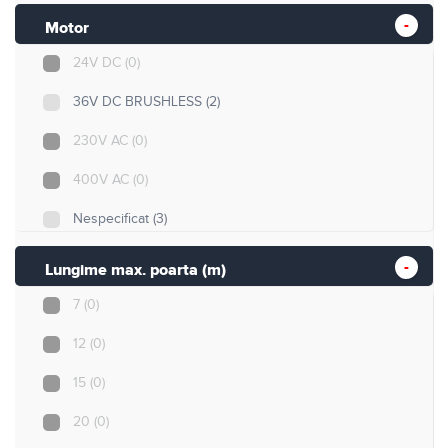
Motor
24V DC
(0)
36V DC BRUSHLESS
(2)
230V AC
(0)
400V AC
(0)
Nespecificat
(3)
Lungime max. poarta (m)
7
(0)
12
(0)
15
(0)
20
(0)