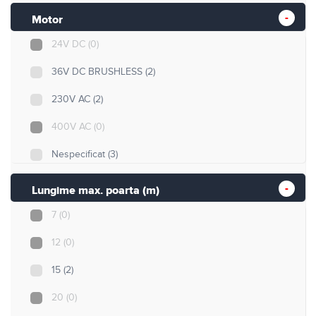
Motor
24V DC
(0)
36V DC BRUSHLESS
(2)
230V AC
(2)
400V AC
(0)
Nespecificat
(3)
Lungime max. poarta (m)
7
(0)
12
(0)
15
(2)
20
(0)