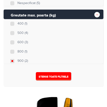
Nespecificat
(5)
Greutate max. poarta (kg)
400
(1)
500
(4)
600
(3)
800
(1)
900
(2)
1000
(0)
STERGE TOATE FILTRELE
1500
(0)
1800
(0)
2000
(0)