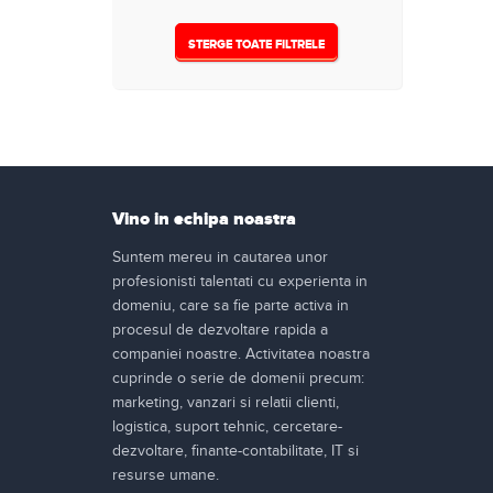
1000
(0)
STERGE TOATE FILTRELE
1500
(0)
1800
(0)
2000
(0)
3000
(0)
Vino in echipa noastra
Nespecificat
(5)
Suntem mereu in cautarea unor
profesionisti talentati cu experienta in
domeniu, care sa fie parte activa in
procesul de dezvoltare rapida a
companiei noastre. Activitatea noastra
cuprinde o serie de domenii precum:
marketing, vanzari si relatii clienti,
logistica, suport tehnic, cercetare-
dezvoltare, finante-contabilitate, IT si
resurse umane.