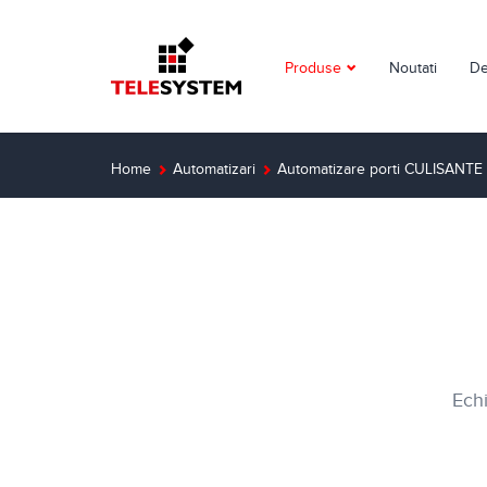
Produse
Noutati
De
Supraveghere video
Detectie incendiu
Home
Automatizari
Automatizare porti CULISANTE
Detectie efractie
Interfoane
Automatizari
Control acces
Echi
Solutii dedicate
Smart Home