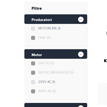
Retelistica
Filtre
Cabluri si accesorii
Producatori
Scule si unelte
MOTORLINE
(1)
FAAC
(0)
Motor
K
24V DC
(0)
36V DC BRUSHLESS
(0)
230V AC
(1)
400V AC
(0)