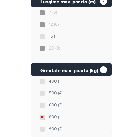
Lungime max. poarta (m)
7
(0)
12
(0)
15
(1)
20
(0)
Greutate max. poarta (kg)
400
(1)
500
(4)
600
(3)
800
(1)
900
(2)