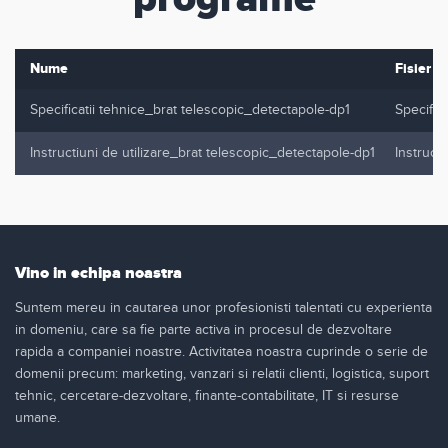
Nume
Fisier
Specificatii tehnice_brat telescopic_detectapole-dp1
Specific
Instructiuni de utilizare_brat telescopic_detectapole-dp1
Instruct
Vino in echipa noastra
Suntem mereu in cautarea unor profesionisti talentati cu experienta
in domeniu, care sa fie parte activa in procesul de dezvoltare
rapida a companiei noastre. Activitatea noastra cuprinde o serie de
domenii precum: marketing, vanzari si relatii clienti, logistica, suport
tehnic, cercetare-dezvoltare, finante-contabilitate, IT si resurse
umane.