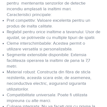
pentru mentenanta senzorilor de detectie
incendiu amplasati la inaltimi mari.
Caracteristici principale:
Pret competitiv:
Valoare excelenta pentru un
produs de inalta calitate.
Reglabil pentru orice inaltime a tavanului:
Usor de
ajustat, se potriveste cu multiple tipuri de spatii.
Cleme interschimbabile:
Acestea permit o
utilizare versatila si personalizabila.
Segmente extensibile disponibile:
Extensia
faciliteaza operarea la inaltimi de pana la 7,7
metri.
Material robust:
Constructa din fibra de sticla
rezistenta, aceasta scara este, de asemenea,
neconductiva electric, asigurand siguranta
utilizatorilor.
Compatibilitate universala:
Poate fi utilizata
impreuna cu alte marci.
Culoare integrata:
Nu va faceti griji cu privire la