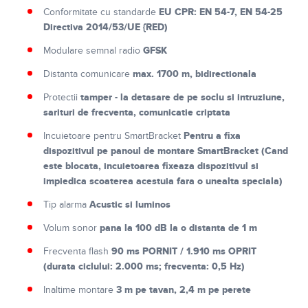
EU CPR: EN 54-7, EN 54-25
Conformitate cu standarde
Directiva 2014/53/UE {RED)
GFSK
Modulare semnal radio
max. 1700 m, bidirectionala
Distanta comunicare
tamper - la detasare de pe soclu si intruziune,
Protectii
sarituri de frecventa, comunicatie criptata
Pentru a fixa
Incuietoare pentru SmartBracket
dispozitivul pe panoul de montare SmartBracket (Cand
este blocata, incuietoarea fixeaza dispozitivul si
impiedica scoaterea acestuia fara o unealta speciala)
Acustic si luminos
Tip alarma
pana la 100 dB la o distanta de 1 m
Volum sonor
90 ms PORNIT / 1.910 ms OPRIT
Frecventa flash
(durata ciclului: 2.000 ms; frecventa: 0,5 Hz)
3 m pe tavan, 2,4 m pe perete
Inaltime montare