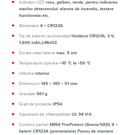
rosu, galben, verde, pentru indicarea
Indicatori LED
starilor detectorului: alarma de incendiu, testare
functionala etc.
4 × CR123A
Alimentare
Huiderui CR123A, 3 V,
Tip de baterie recomandata
1,600 mAh,LiMnO2
max. 5 ani
Durata viata baterie
–10 °C la +50 °C
Temperatura operare
interior
Utilizare
145 × 145 × 51 mm
Dimensiuni
561 g
Greutate
IP54
Grad de protectie
UL 94 V-0
Clasament de inflamabilitate
EN54 FireProtect (Sirena/VAD) 4 ×
Continut pachet
baterii CR123A (preinstalate) Panou de montare