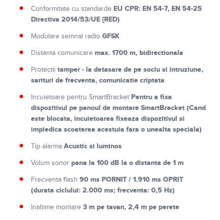
EU CPR: EN 54-7, EN 54-25
Conformitate cu standarde
Directiva 2014/53/UE {RED)
GFSK
Modulare semnal radio
max. 1700 m, bidirectionala
Distanta comunicare
tamper - la detasare de pe soclu si intruziune,
Protectii
sarituri de frecventa, comunicatie criptata
Pentru a fixa
Incuietoare pentru SmartBracket
dispozitivul pe panoul de montare SmartBracket (Cand
este blocata, incuietoarea fixeaza dispozitivul si
impiedica scoaterea acestuia fara o unealta speciala)
Acustic si luminos
Tip alarma
pana la 100 dB la o distanta de 1 m
Volum sonor
90 ms PORNIT / 1.910 ms OPRIT
Frecventa flash
(durata ciclului: 2.000 ms; frecventa: 0,5 Hz)
3 m pe tavan, 2,4 m pe perete
Inaltime montare