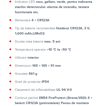
rosu, galben, verde, pentru indicarea
Indicatori LED
starilor detectorului: alarma de incendiu, testare
functionala etc.
4 × CR123A
Alimentare
Huiderui CR123A, 3 V,
Tip de baterie recomandata
1,600 mAh,LiMnO2
max. 5 ani
Durata viata baterie
–10 °C la +50 °C
Temperatura operare
interior
Utilizare
145 × 145 × 51 mm
Dimensiuni
561 g
Greutate
IP54
Grad de protectie
UL 94 V-0
Clasament de inflamabilitate
EN54 FireProtect (Sirena/VAD) 4 ×
Continut pachet
baterii CR123A (preinstalate) Panou de montare