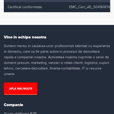
Certificat conformitate
EMC_Cert_AE_50490874_00
Vino in echipa noastra
Suntem mereu in cautarea unor profesionisti talentati cu experienta
in domeniu, care sa fie parte activa in procesul de dezvoltare
rapida a companiei noastre. Activitatea noastra cuprinde o serie de
domenii precum: marketing, vanzari si relatii clienti, logistica, suport
tehnic, cercetare-dezvoltare, finante-contabilitate, IT si resurse
umane.
AFLA MAI MULTE
Companie
Acces platforma B2B