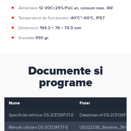
12 VDC±25%/PoC.at, consum max. 4W
Alimentare
-40°C~+60°C, IP67
Temperatura de functionare
194.2 × 78 × 74.5 mm
Dimensiuni
550 gr.
Greutate
Documente si
programe
Nume
Fisier
Specificatii tehnice DS-2CE12KF3T-E
Datasheet-of-DS-2CE12KF3T
Manual utilizare DS-2CE12KF3T-E
UD22233B_Baseline_3K-Colo