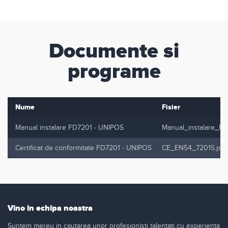
Documente si
programe
Nume
Fisier
Manual instalare FD7201 - UNIPOS
Manual_instalare_F
Certificat de conformitate FD7201 - UNIPOS
CE_EN54_7201S.pdf
Vino in echipa noastra
Suntem mereu in cautarea unor profesionisti talentati cu experienta