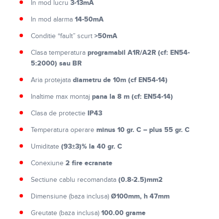
3-13mA
In mod lucru
14-50mA
In mod alarma
>50mA
Conditie “fault” scurt
programabil A1R/A2R (cf: EN54-
Clasa temperatura
5:2000) sau BR
diametru de 10m (cf EN54-14)
Aria protejata
pana la 8 m (cf: EN54-14)
Inaltime max montaj
IP43
Clasa de protectie
minus 10 gr. C – plus 55 gr. C
Temperatura operare
(93±3)% la 40 gr. C
Umiditate
2 fire ecranate
Conexiune
(0.8-2.5)mm2
Sectiune cablu recomandata
Ø100mm, h 47mm
Dimensiune (baza inclusa)
100.00 grame
Greutate (baza inclusa)