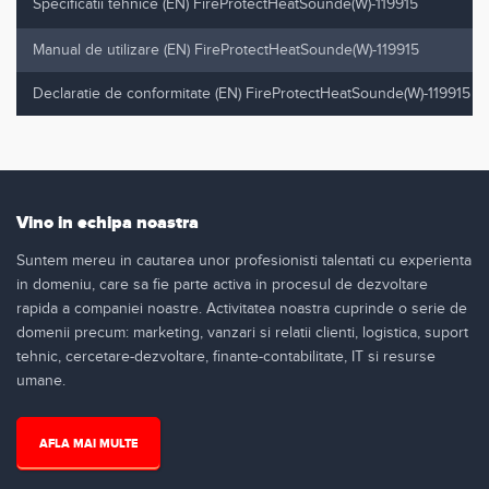
Specificatii tehnice (EN) FireProtectHeatSounde(W)-119915
Manual de utilizare (EN) FireProtectHeatSounde(W)-119915
Declaratie de conformitate (EN) FireProtectHeatSounde(W)-119915
Vino in echipa noastra
Suntem mereu in cautarea unor profesionisti talentati cu experienta
in domeniu, care sa fie parte activa in procesul de dezvoltare
rapida a companiei noastre. Activitatea noastra cuprinde o serie de
domenii precum: marketing, vanzari si relatii clienti, logistica, suport
tehnic, cercetare-dezvoltare, finante-contabilitate, IT si resurse
umane.
AFLA MAI MULTE