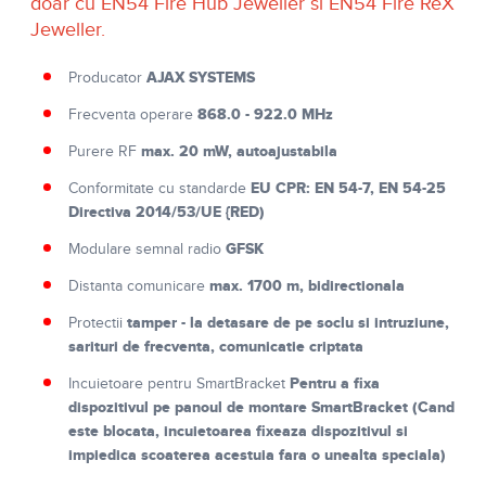
doar cu EN54 Fire Hub Jeweller si EN54 Fire ReX
Jeweller.
AJAX SYSTEMS
Producator
868.0 - 922.0 MHz
Frecventa operare
max. 20 mW, autoajustabila
Purere RF
EU CPR: EN 54-7, EN 54-25
Conformitate cu standarde
Directiva 2014/53/UE {RED)
GFSK
Modulare semnal radio
max. 1700 m, bidirectionala
Distanta comunicare
tamper - la detasare de pe soclu si intruziune,
Protectii
sarituri de frecventa, comunicatie criptata
Pentru a fixa
Incuietoare pentru SmartBracket
dispozitivul pe panoul de montare SmartBracket (Cand
este blocata, incuietoarea fixeaza dispozitivul si
impiedica scoaterea acestuia fara o unealta speciala)