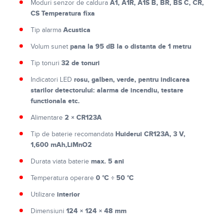
A1, A1R, A1S B, BR, BS C, CR,
Moduri senzor de caldura
CS Temperatura fixa
Acustica
Tip alarma
pana la 95 dB la o distanta de 1 metru
Volum sunet
32 de tonuri
Tip tonuri
rosu, galben, verde, pentru indicarea
Indicatori LED
starilor detectorului: alarma de incendiu, testare
functionala etc.
2 × CR123A
Alimentare
Huiderui CR123A, 3 V,
Tip de baterie recomandata
1,600 mAh,LiMnO2
max. 5 ani
Durata viata baterie
0 °C ÷ 50 °C
Temperatura operare
interior
Utilizare
124 × 124 × 48 mm
Dimensiuni