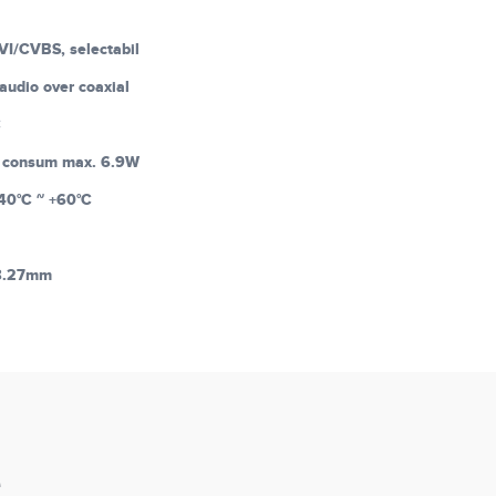
I/CVBS, selectabil
 audio over coaxial
C
 consum max. 6.9W
40°C ~ +60°C
8.27mm
e