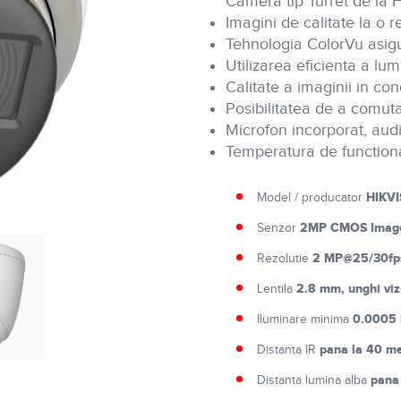
Camera tip Turret de la H
Imagini de calitate la o 
Tehnologia ColorVu asigu
Utilizarea eficienta a lumi
Calitate a imaginii in con
Posibilitatea de a comut
Microfon incorporat, aud
Temperatura de function
HIKVI
Model / producator
2MP CMOS Image
Senzor
2 MP@25/30fp
Rezolutie
2.8 mm, unghi viz
Lentila
0.0005 
Iluminare minima
pana la 40 me
Distanta IR
pana 
Distanta lumina alba