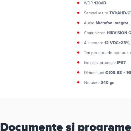
130dB
WDR
TVI/AHD/CV
Semnal iesire
Microfon integrat,
Audio
HIKVISION-
Comunicare
12 VDC±25%,
Alimentare
-
Temperatura de operare
IP67
Indicativ protectie
Ø109.98 × 9
Dimensiuni
340 gr.
Greutate
Documente si program