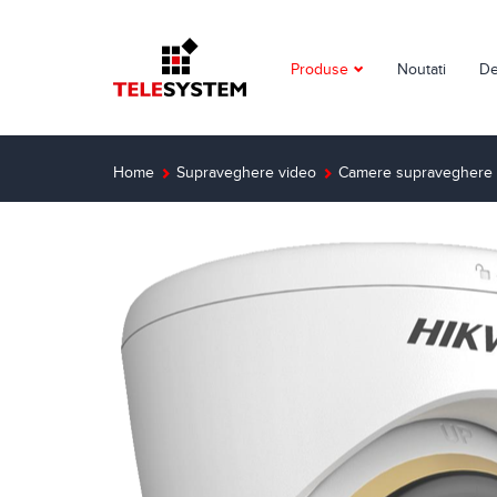
Produse
Noutati
De
Supraveghere video
Detectie incendiu
Home
Supraveghere video
Camere supraveghere 
Detectie efractie
Interfoane
Automatizari
Control acces
Solutii dedicate
Smart Home