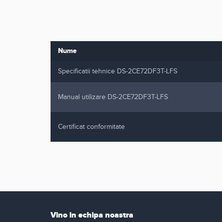
Nume
Specificatii tehnice DS-2CE72DF3T-LFS
Manual utilizare DS-2CE72DF3T-LFS
Certificat conformitate
Vino in echipa noastra