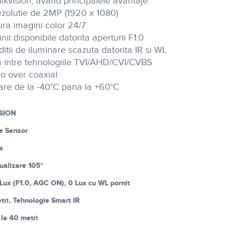
ikvision, avand principalele avantaje:
rezolutie de 2MP (1920 x 1080)
ra imagini color 24/7
nii disponibile datorita aperturii F1.0
ditii de iluminare scazuta datorita IR si WL
a intre tehnologiile TVI/AHD/CVI/CVBS
io over coaxial
are de la -40°C pana la +60°C
SION
 Sensor
s
ualizare 105°
Lux (F1.0, AGC ON), 0 Lux cu WL pornit
tri, Tehnologie Smart IR
la 40 metri