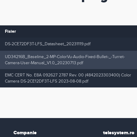
Fisier
DS-2CE72DF3T-LFS_Datasheet_20231119.pdf
UD34216B_Baseline_2-MP-ColorVu-Audio-Fixed-Bullet-_-Turret-
Camera-User-Manual_V1.0_20230713.pdf
EMC CERT No. E8A 092627 2787 Rev. 00 (4842023303400) Color
Camera DS-2CE12DF3T-LFS 2023-08-08.pdf
Companie
telesystem.ro