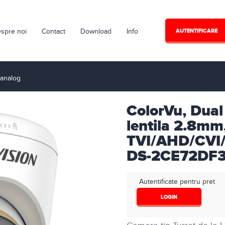
spre noi
Contact
Download
Info
AUTENTIFICARE
analog
ColorVu, Dual
lentila 2.8m
TVI/AHD/CVI/
DS-2CE72DF3
Autentificate pentru pret
LOGIN