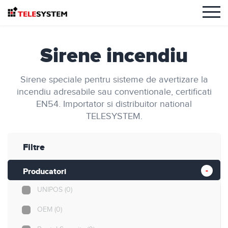
Sirene incendiu
Sirene speciale pentru sisteme de avertizare la
incendiu adresabile sau conventionale, certificati
EN54. Importator si distribuitor national
TELESYSTEM.
Filtre
Producatori
UNIPOS
(0)
OEM
(0)