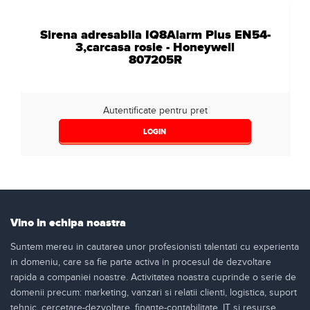
Sirena adresabila IQ8Alarm Plus EN54-
3,carcasa rosie - Honeywell
807205R
Autentificate pentru pret
LOGIN
Vino in echipa noastra
Suntem mereu in cautarea unor profesionisti talentati cu experienta
in domeniu, care sa fie parte activa in procesul de dezvoltare
rapida a companiei noastre. Activitatea noastra cuprinde o serie de
domenii precum: marketing, vanzari si relatii clienti, logistica, suport
tehnic, cercetare-dezvoltare, finante-contabilitate, IT si resurse