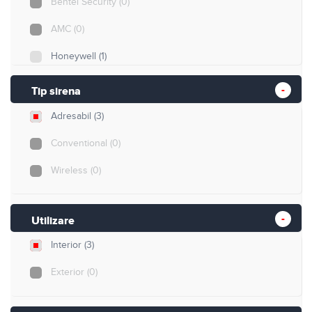
Bentel Security
(0)
AMC
(0)
Honeywell
(1)
Morley-IAS
(1)
Tip sirena
TELETEK
(1)
Adresabil
(3)
Conventional
(0)
Wireless
(0)
Utilizare
Interior
(3)
Exterior
(0)