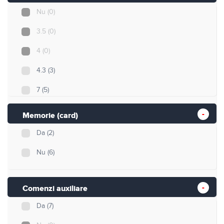
Nu
(0)
3.5
(0)
4
(0)
4.3
(3)
7
(5)
10
(0)
Memorie (card)
Da
(2)
Nu
(6)
Comenzi auxiliare
Da
(7)