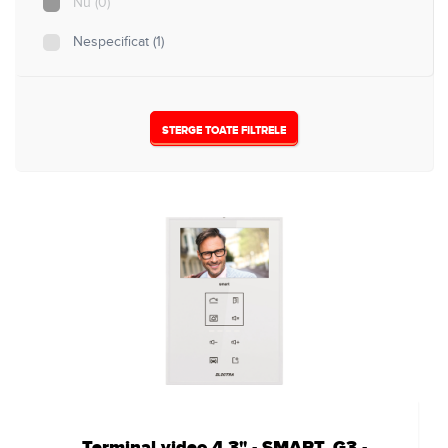
Nu
(0)
Nespecificat
(1)
STERGE TOATE FILTRELE
Terminal video 4.3" - SMART, G3 -