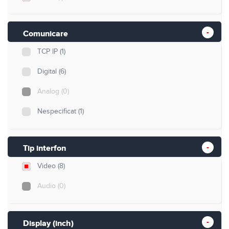
Comunicare
TCP IP
(1)
Digital
(6)
Analog
(0)
Nespecificat
(1)
Tip interfon
Video
(8)
Audio
(0)
Display (inch)