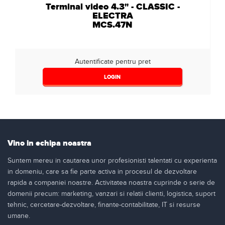
Terminal video 4.3" - CLASSIC -
ELECTRA
MCS.47N
Autentificate pentru pret
LOGIN
Vino in echipa noastra
Suntem mereu in cautarea unor profesionisti talentati cu experienta
in domeniu, care sa fie parte activa in procesul de dezvoltare
rapida a companiei noastre. Activitatea noastra cuprinde o serie de
domenii precum: marketing, vanzari si relatii clienti, logistica, suport
tehnic, cercetare-dezvoltare, finante-contabilitate, IT si resurse
umane.