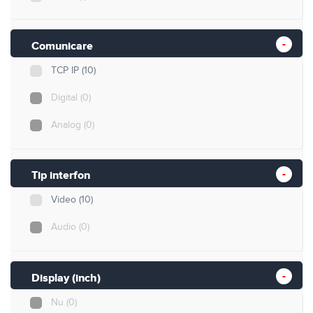
Comunicare
TCP IP
(10)
Digital
(0)
Analog
(0)
Tip interfon
Video
(10)
Audio
(0)
Display (inch)
Nu
(0)