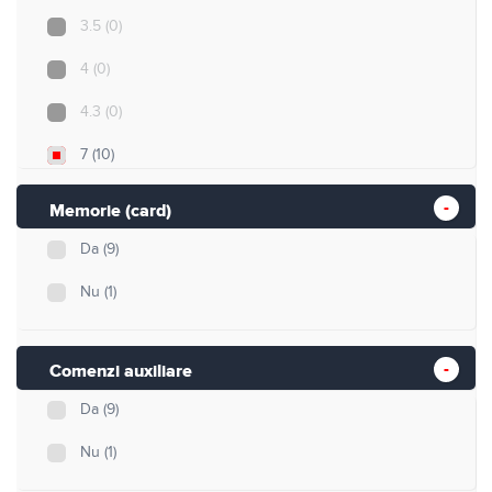
3.5
(0)
4
(0)
4.3
(0)
7
(10)
10
(0)
Memorie (card)
Da
(9)
Nu
(1)
Comenzi auxiliare
Da
(9)
Nu
(1)