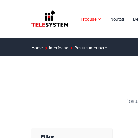
Produse
Noutati
De
Supraveghere video
Detectie incendiu
Home
Interfoane
Posturi interioare
Detectie efractie
Interfoane
Automatizari
Postu
Control acces
Solutii dedicate
Smart Home
Filtre