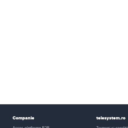
Companie
telesystem.ro
Acces platforma B2B
Termeni si conditii