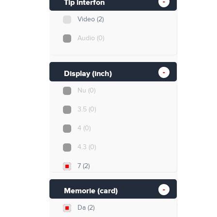
Tip interfon
Video
(2)
Audio
(0)
Display (inch)
Nu
(0)
3.5
(0)
4
(0)
4.3
(0)
7
(2)
10
(0)
Memorie (card)
Da
(2)