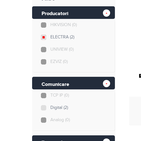
Retelistica
Producatori
Cabluri si accesorii
HIKVISION
(0)
Scule si unelte
ELECTRA
(2)
UNIVIEW
(0)
EZVIZ
(0)
Comunicare
TCP IP
(0)
Digital
(2)
Analog
(0)