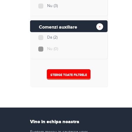
Nu
(3)
Comenzi auxiliare
Da
(2)
Nu
(0)
STERGE TOATE FILTRELE
Vino in echipa noastra
Suntem mereu in cautarea unor