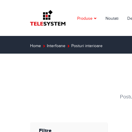
Produse
Noutati
De
Supraveghere video
Detectie incendiu
Home
Interfoane
Posturi interioare
Detectie efractie
Interfoane
Automatizari
Postu
Control acces
Solutii dedicate
Smart Home
Filtre