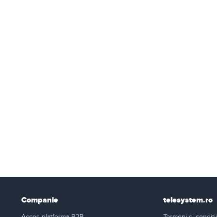
Companie
telesystem.ro
Acces platforma B2B
Termeni si conditii