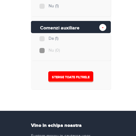
Nu
(1)
Comenzi auxiliare
Da
(1)
Nu
(0)
STERGE TOATE FILTRELE
Vino in echipa noastra
Suntem mereu in cautarea unor