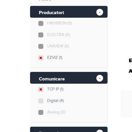
Retelistica
Producatori
Cabluri si accesorii
HIKVISION
(0)
Scule si unelte
ELECTRA
(0)
UNIVIEW
(0)
EZVIZ
(1)
E
A
Comunicare
TCP IP
(1)
Digital
(4)
Analog
(0)