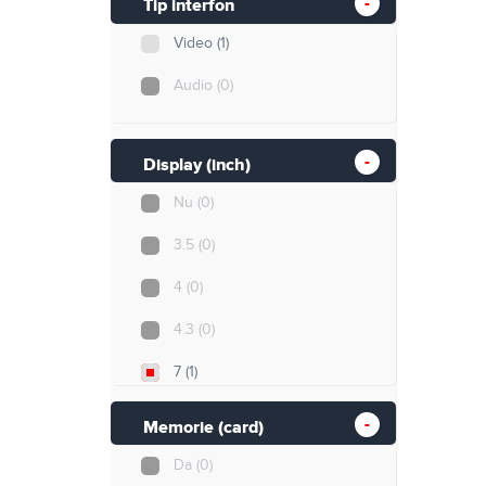
Tip interfon
Video
(1)
Audio
(0)
Display (inch)
Nu
(0)
3.5
(0)
4
(0)
4.3
(0)
7
(1)
10
(0)
Memorie (card)
Da
(0)