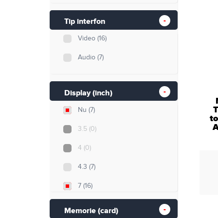
Tip interfon
Video
(16)
Audio
(7)
Display (inch)
T
Nu
(7)
to
A
3.5
(0)
4
(0)
4.3
(7)
7
(16)
10
(4)
Memorie (card)