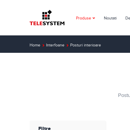
Produse
Noutati
De
Supraveghere video
Detectie incendiu
Home
Interfoane
Posturi interioare
Detectie efractie
Interfoane
Automatizari
Postu
Control acces
Solutii dedicate
Smart Home
Filtre