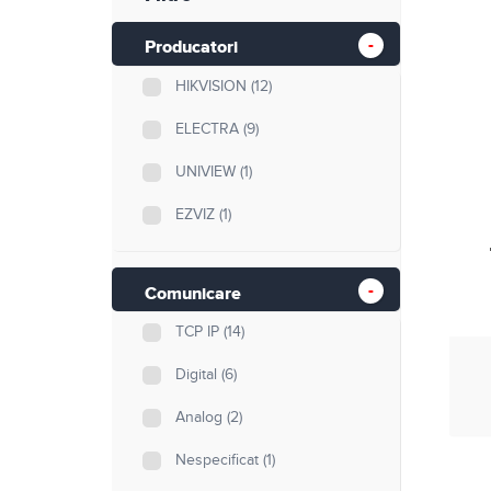
Retelistica
Producatori
Cabluri si accesorii
HIKVISION
(12)
Scule si unelte
ELECTRA
(9)
UNIVIEW
(1)
EZVIZ
(1)
Comunicare
TCP IP
(14)
Digital
(6)
Analog
(2)
Nespecificat
(1)