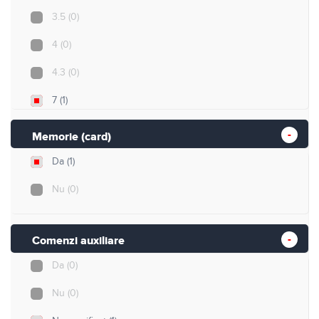
3.5
(0)
4
(0)
4.3
(0)
7
(1)
10
(0)
Memorie (card)
Da
(1)
Nu
(0)
Comenzi auxiliare
Da
(0)
Nu
(0)