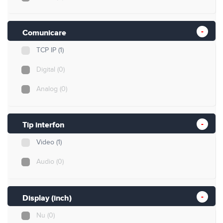
Comunicare
TCP IP
(1)
Digital
(0)
Analog
(0)
Tip interfon
Video
(1)
Audio
(0)
Display (inch)
Nu
(0)