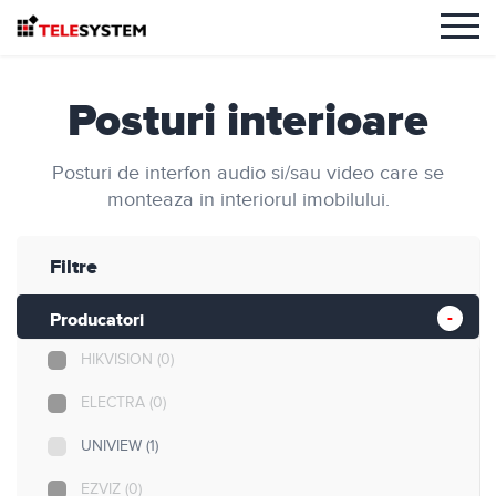
Posturi interioare
Posturi de interfon audio si/sau video care se
monteaza in interiorul imobilului.
Filtre
Producatori
HIKVISION
(0)
ELECTRA
(0)
UNIVIEW
(1)
EZVIZ
(0)