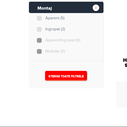
500
(0)
Montaj
Aparent
(5)
min. 1000
(0)
Ingropat
(2)
Aparent/Ingropat
(0)
Modular
(0)
H
STERGE TOATE FILTRELE