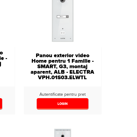
eo
Panou exterior video
e -
Home pentru 1 Familie -
j
SMART, G3, montaj
aparent, ALB - ELECTRA
VPH.01S03.ELWTL
L
Autentificate pentru pret
LOGIN