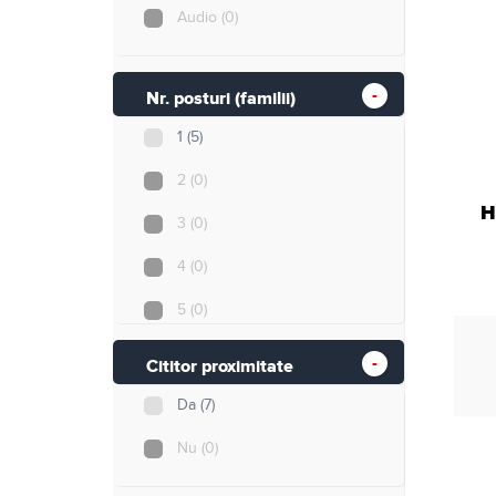
Audio
(0)
Nr. posturi (familii)
1
(5)
2
(0)
H
3
(0)
4
(0)
5
(0)
8
(0)
Cititor proximitate
12
(0)
Da
(7)
40
(0)
Nu
(0)
255
(2)