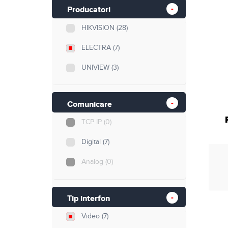
Retelistica
Producatori
HIKVISION
(28)
Cabluri si accesorii
ELECTRA
(7)
Scule si unelte
UNIVIEW
(3)
Comunicare
TCP IP
(0)
Digital
(7)
Analog
(0)
Tip interfon
Video
(7)