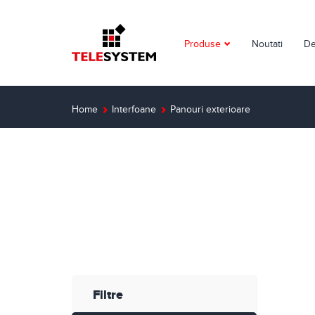
Produse
Noutati
De
Supraveghere video
Detectie incendiu
Home
Interfoane
Panouri exterioare
Detectie efractie
Interfoane
Automatizari
Control acces
Solutii dedicate
Filtre
Smart Home