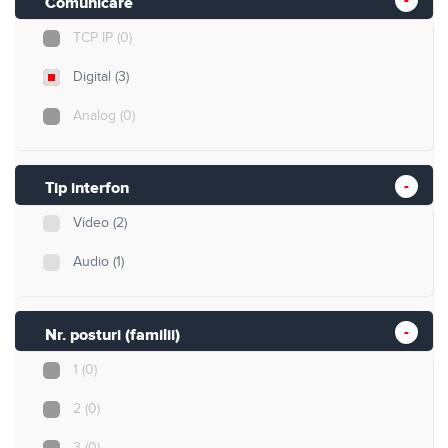
Comunicare
TCP IP
(0)
Digital
(3)
Analog
(0)
Tip interfon
Video
(2)
Audio
(1)
Nr. posturi (familii)
1
(0)
2
(0)
3
(0)