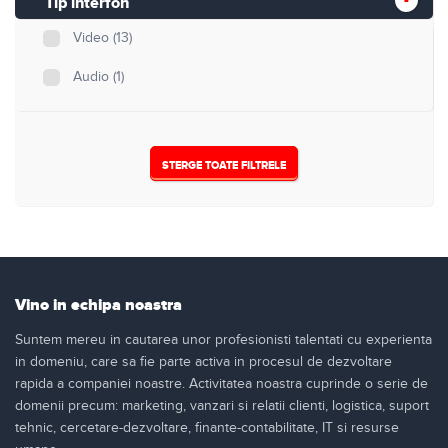
Tip interfon
Video
(13)
Audio
(1)
STERGE TOATE FILTRELE
Vino in echipa noastra
Suntem mereu in cautarea unor profesionisti talentati cu experienta
in domeniu, care sa fie parte activa in procesul de dezvoltare
rapida a companiei noastre. Activitatea noastra cuprinde o serie de
domenii precum: marketing, vanzari si relatii clienti, logistica, suport
tehnic, cercetare-dezvoltare, finante-contabilitate, IT si resurse