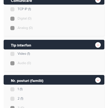
Comunicare
TCP IP
(1)
Digital
(0)
Analog
(0)
Tip interfon
Video
(1)
Audio
(0)
Nr. posturi (familii)
1
(1)
2
(1)
3
(0)