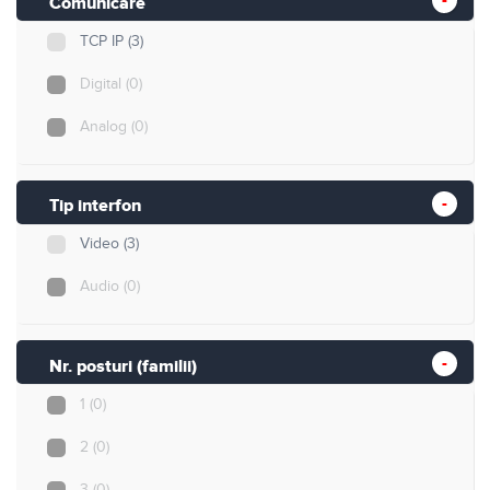
Comunicare
TCP IP
(3)
Digital
(0)
Analog
(0)
Tip interfon
Video
(3)
Audio
(0)
Nr. posturi (familii)
1
(0)
2
(0)
3
(0)