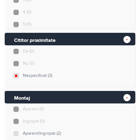
4
(0)
5
(0)
8
(0)
Cititor proximitate
12
(0)
Da
(0)
40
(0)
Nu
(0)
255
(0)
Nespecificat
(3)
500
(3)
min. 1000
(0)
Montaj
Aparent
(0)
Ingropat
(0)
Aparent/Ingropat
(2)