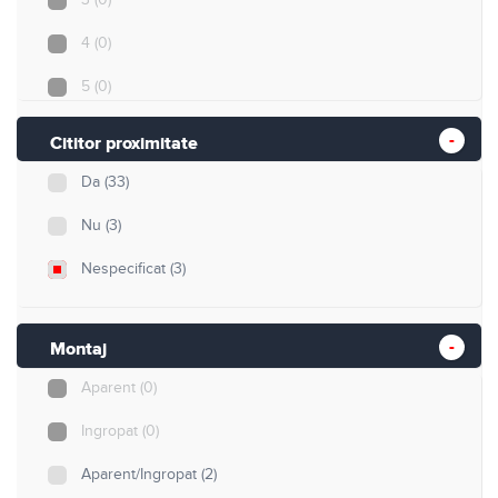
4
(0)
5
(0)
8
(0)
Cititor proximitate
12
(0)
Da
(33)
40
(0)
Nu
(3)
255
(0)
Nespecificat
(3)
500
(3)
min. 1000
(0)
Montaj
Aparent
(0)
Ingropat
(0)
Aparent/Ingropat
(2)