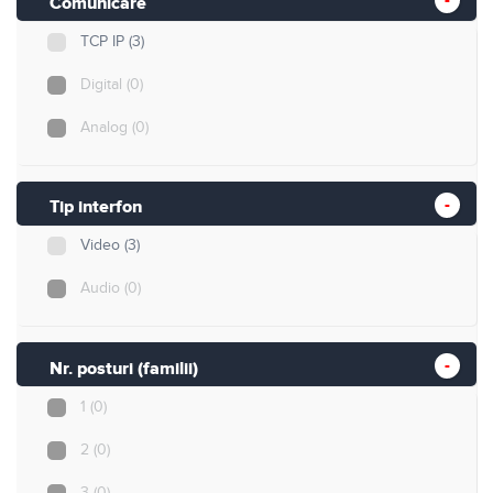
Comunicare
TCP IP
(3)
Digital
(0)
Analog
(0)
Tip interfon
Video
(3)
Audio
(0)
Nr. posturi (familii)
1
(0)
2
(0)
3
(0)